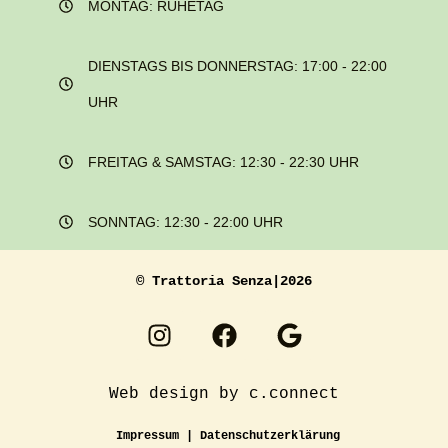
MONTAG: RUHETAG
DIENSTAGS BIS DONNERSTAG: 17:00 - 22:00
UHR
FREITAG & SAMSTAG: 12:30 - 22:30 UHR
SONNTAG: 12:30 - 22:00 UHR
© Trattoria Senza|2026
I
F
G
n
a
o
s
c
o
t
e
g
Web design by c.connect
a
b
l
Impressum
|
Datenschutzerklärung
g
o
e